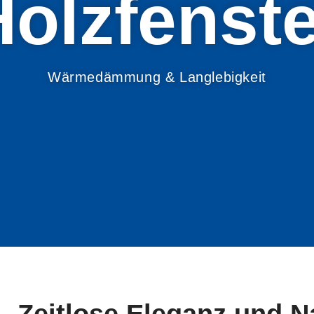
olz­fenst
Wärmedämmung & Langlebigkeit