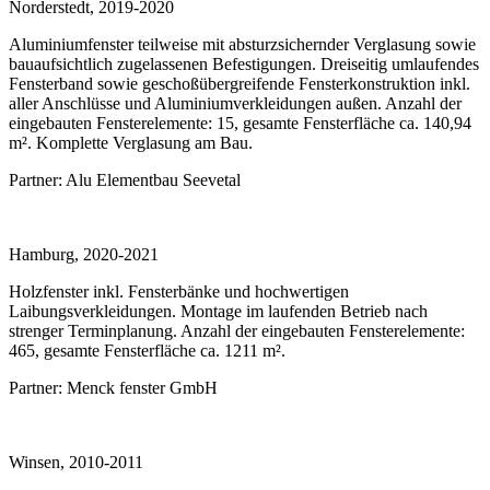
Norderstedt, 2019-2020
Aluminium­fenster teilweise mit absturz­sichernder Verglasung sowie
bauaufsichtlich zugelassenen Befestigungen. Dreiseitig umlaufendes
Fensterband sowie geschoß­übergreifende Fenster­konstruktion inkl.
aller Anschlüsse und Aluminium­verklei­dungen außen. Anzahl der
eingebauten Fenster­elemente: 15, gesamte Fenster­fläche ca. 140,94
m². Komplette Verglasung am Bau.
Partner:
Alu Elementbau Seevetal
Hamburg, 2020-2021
Holzfenster inkl. Fensterbänke und hochwertigen
Laibungsverkleidungen. Montage im laufenden Betrieb nach
strenger Terminplanung. Anzahl der eingebauten Fensterelemente:
465, gesamte Fensterfläche ca. 1211 m².
Partner:
Menck fenster GmbH
Winsen, 2010-2011